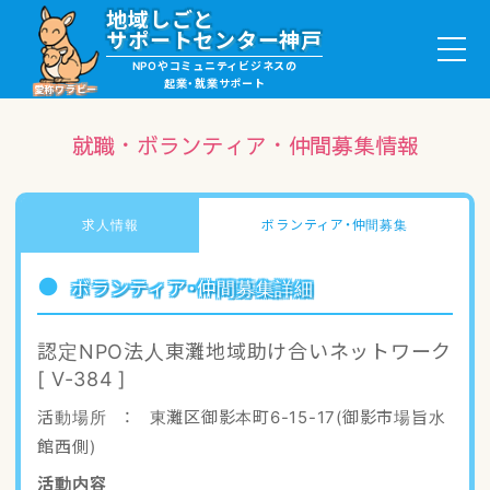
地域しごと
サポートセンター神戸
NPOやコミュニティビジネスの
起業・就業サポート
愛称ワラビー
就職・ボランティア・仲間募集情報
就職・ボランティア情報
求人情報
ボランティア・仲間募集
起業サポート・事例
ボランティア・仲間募集詳細
講座・サロン情報
認定NPO法人東灘地域助け合いネットワーク
[ V-384 ]
助成金・補助金情報
活動場所 ： 東灘区御影本町6-15-17(御影市場旨水
館西側)
ワラビーについて
活動内容