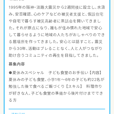
アクセスマップ
1995年の阪神・淡路大震災から2週間後に設立し、水汲
み、安否確認、心のケアなどの被災者支援と、仮設住宅
ご登録・お問い合わせ
や自宅で暮らす被災高齢者に茶話会を開いてきまし
た。それが原点になり、誰もが住み慣れた地域で安心
して暮らせるように地域の人たちがおしゃべりのでき
る居場所を作ってきました。安心とは話すこと。震災
から30年、活動はブレることなく、人と人がつながり
助け合うコミュニティの再生を目指してきました。
募集内容
●夏休みスペシャル 子ども食堂のお手伝い 【内容】
夏休みの子ども食堂、小学1年〜6年の子ども約22名が
勉強した後で食べるご飯づくり 【スキル】 料理作り
が好きな人、子ども食堂の準備から後片付けまででき
る方