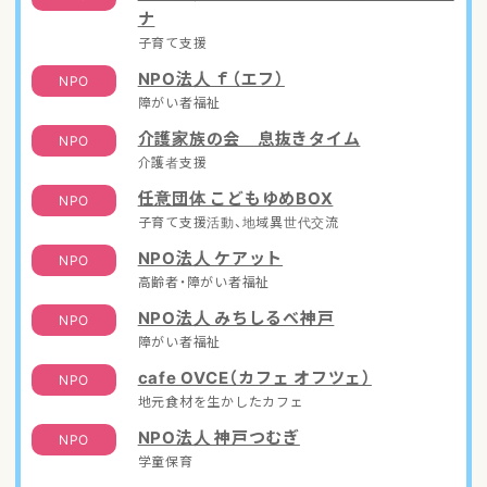
ナ
子育て支援
NPO法人 ｆ（エフ）
NPO
障がい者福祉
介護家族の会 息抜きタイム
NPO
介護者支援
任意団体 こどもゆめBOX
NPO
子育て支援活動、地域異世代交流
NPO法人 ケアット
NPO
高齢者・障がい者福祉
NPO法人 みちしるべ神戸
NPO
障がい者福祉
cafe OVCE（カフェ オフツェ）
NPO
地元食材を生かしたカフェ
NPO法人 神戸つむぎ
NPO
学童保育