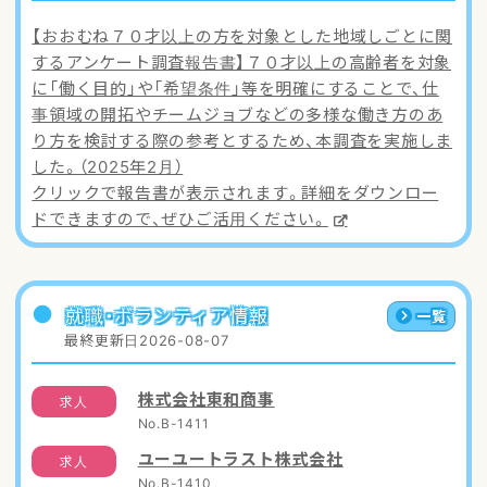
アクセスマップ
【おおむね７０才以上の方を対象とした地域しごとに関
するアンケート調査報告書】７０才以上の高齢者を対象
ご登録・お問い合わせ
に「働く目的」や「希望条件」等を明確にすることで、仕
事領域の開拓やチームジョブなどの多様な働き方のあ
り方を検討する際の参考とするため、本調査を実施しま
した。（2025年2月）
クリックで報告書が表示されます。詳細をダウンロー
ドできますので、ぜひご活用ください。
就職・ボランティア情報
一覧
最終更新日
2026-08-07
株式会社東和商事
求人
No.B-1411
ユーユートラスト株式会社
求人
No.B-1410