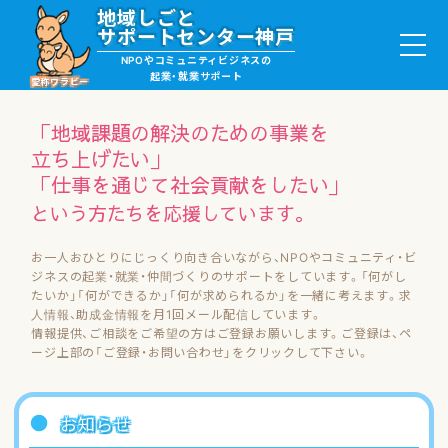
地域しごと
サポートセンター神戸
NPOやコミュニティビジネスの
起業・就業サポート
愛称ワラビー
「地域課題の解決のための事業を
立ち上げたい」
「仕事を通じて社会貢献をしたい」
就職・ボランティア情報
という方たちを応援しています。
起業サポート・事例
お一人おひとりにじっくり向き合いながら、NPOやコミュニティ・ビ
ジネスの起業・就業・仲間づくりのサポートをしています。「何がし
たいか」「何ができるか」「何が求められるか」を一緒に考えます。
求
講座・サロン情報
人情報、助成金情報を月1回メール配信しています。
情報提供、ご相談をご希望の方はご登録お願いします。
ご登録は、ペ
助成金・補助金情報
ージ上部の「ご登録・お問い合わせ」をクリックして下さい。
ワラビーについて
お知らせ