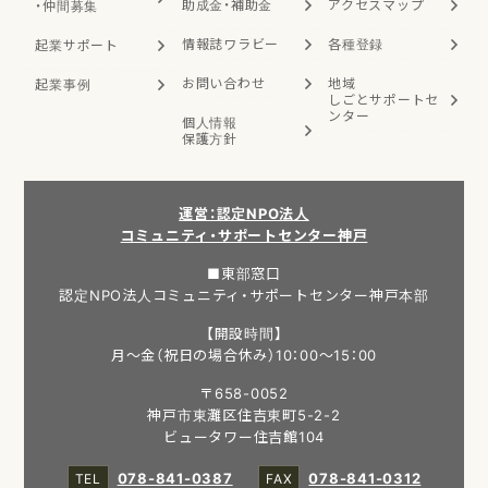
助成金・補助金
アクセスマップ
・
仲間募集
情報誌ワラビー
各種登録
起業サポート
お問い合わせ
地域
起業事例
しごと
サポートセ
ンター
個人情報
保護方針
運営：認定NPO法人
コミュニティ・サポートセンター神戸
■東部窓口
認定NPO法人コミュニティ・サポートセンター神戸本部
【開設時間】
月～金（祝日の場合休み）10：00～15：00
〒658-0052
神戸市東灘区住吉東町5-2-2
ビュータワー住吉館104
078-841-0387
078-841-0312