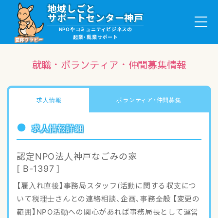
地域しごと
サポートセンター神戸
NPOやコミュニティビジネスの
起業・就業サポート
愛称ワラビー
就職・ボランティア・仲間募集情報
就職・ボランティア情報
求人情報
ボランティア・仲間募集
起業サポート・事例
求人情報詳細
講座・サロン情報
認定NPO法人神戸なごみの家
[ B-1397 ]
助成金・補助金情報
【雇入れ直後】事務局スタッフ(活動に関する収支につ
いて税理士さんとの連絡相談、企画、事務全般 【変更の
ワラビーについて
範囲】NPO活動への関心があれば事務局長として運営