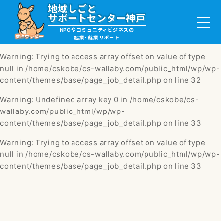
地域しごと
Warning
: Undefined array key 0 in
/home/cskobe/cs-
サポートセンター神戸
wallaby.com/public_html/wp/wp-
NPOやコミュニティビジネスの
content/themes/base/page_job_detail.php
on line
32
愛称ワラビー
起業・就業サポート
Warning
: Trying to access array offset on value of type
null in
/home/cskobe/cs-wallaby.com/public_html/wp/wp-
content/themes/base/page_job_detail.php
on line
32
就職・ボランティア情報
Warning
: Undefined array key 0 in
/home/cskobe/cs-
wallaby.com/public_html/wp/wp-
起業サポート・事例
content/themes/base/page_job_detail.php
on line
33
Warning
: Trying to access array offset on value of type
講座・サロン情報
null in
/home/cskobe/cs-wallaby.com/public_html/wp/wp-
content/themes/base/page_job_detail.php
on line
33
助成金・補助金情報
ワラビーについて