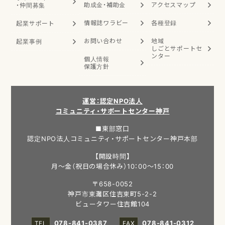
助成金・補助金
アクセスマップ
・
仲間募集
情報誌ワラビー
各種登録
起業サポート
お問い合わせ
地域
起業事例
しごと
サポートセ
ンター
個人情報
保護方針
運営：認定NPO法人
コミュニティ・サポートセンター神戸
■東部窓口
認定NPO法人コミュニティ・サポートセンター神戸本部
【開設時間】
月～金（祝日の場合休み）10：00～15：00
〒658-0052
神戸市東灘区住吉東町5-2-2
ビュータワー住吉館104
078-841-0387
078-841-0312