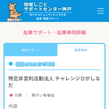
地域しごと
サポートセンター神戸
NPOやコミュニティビジネスの
起業・就業サポート
愛称ワラビー
起業サポート・起業事例詳細
就職・ボランティア情報
起業サポート
起業事例
起業サポート・事例
起業された方の事例
講座・サロン情報
特定非営利活動法人 チャレンジひがしな
だ
助成金・補助金情報
分野 ： 障がい者福祉
ワラビーについて
内容