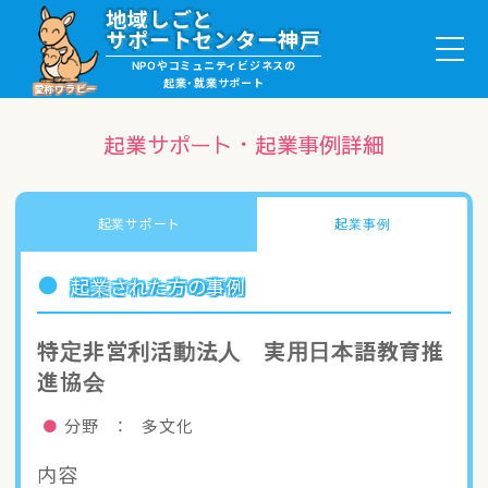
地域しごと
サポートセンター神戸
NPOやコミュニティビジネスの
起業・就業サポート
愛称ワラビー
起業サポート・起業事例詳細
就職・ボランティア情報
起業サポート
起業事例
起業サポート・事例
起業された方の事例
講座・サロン情報
特定非営利活動法人 実用日本語教育推
進協会
助成金・補助金情報
分野 ： 多文化
ワラビーについて
内容