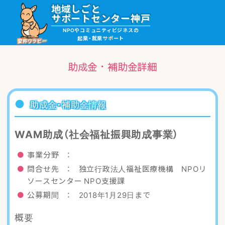
地域しごと
サポートセンター神戸
NPOやコミュニティビジネスの
起業・就業サポート
愛称ワラビー
助成金・補助金詳細
就職・ボランティア情報
助成金・補助金情報
起業サポート・事例
WAM助成（社会福祉振興助成事業）
講座・サロン情報
事業分野 ：
問合せ先 ： 独立行政法人福祉医療機構 NPOリ
助成金・補助金情報
ソースセンター NPO支援課
公募期間 ： 2018年1月29日まで
ワラビーについて
概要