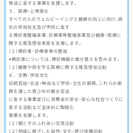
育成に金する事業を支援します。
５．医療・公衆衛生
すべての人のウェルビーイングと健康の向上に向け、病
気の早期発見及び予防に金す
る検診車整備事業、診療車等整備事業及び健康・医療に
関する普及啓発事業を支援します。
（１）検診車・診療車等の整備
※検診車については、検診機器の載せ替えを含みます。
（２）健康や命を守る医療に関する普及啓発活動
６．文教・学術文化
伝統芸能・音楽・映画など学術・文化の振興、これらの振
興を通した青少年の健全育成
に金する事業並びに消費者の安全・安心な社会づくりに
金する活動など主体的に取組む
事業を支援します。
（１）親と子のふれあい交流活動
（２）地域に根ざした自然・文化・遊び体験活動