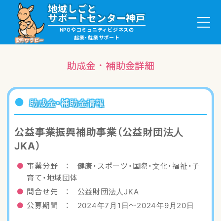
地域しごと
サポートセンター神戸
NPOやコミュニティビジネスの
起業・就業サポート
愛称ワラビー
助成金・補助金詳細
就職・ボランティア情報
助成金・補助金情報
起業サポート・事例
公益事業振興補助事業（公益財団法人
JKA）
講座・サロン情報
事業分野 ： 健康・スポーツ・国際・文化・福祉・子
助成金・補助金情報
育て・地域団体
問合せ先 ： 公益財団法人JKA
ワラビーについて
公募期間 ： 2024年7月1日〜2024年9月20日