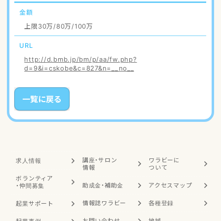
金額
上限30万/80万/100万
URL
http://d.bmb.jp/bm/p/aa/fw.php?
d=9&i=cskobe&c=827&n=__no__
一覧に戻る
講座・サロン
ワラビーに
求人情報
情報
ついて
ボランティア
助成金・補助金
アクセスマップ
・
仲間募集
情報誌ワラビー
各種登録
起業サポート
お問い合わせ
地域