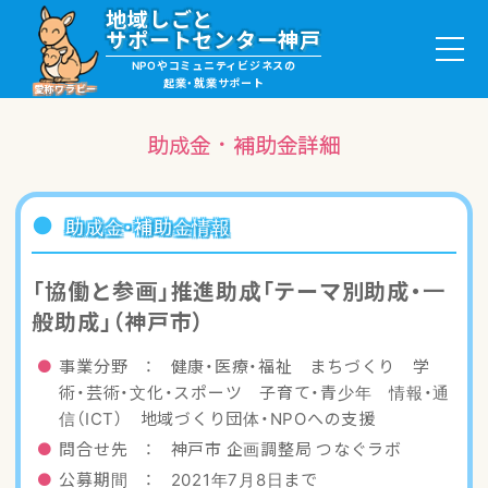
地域しごと
サポートセンター神戸
NPOやコミュニティビジネスの
起業・就業サポート
愛称ワラビー
助成金・補助金詳細
就職・ボランティア情報
助成金・補助金情報
起業サポート・事例
「協働と参画」推進助成「テーマ別助成・一
般助成」（神戸市）
講座・サロン情報
事業分野 ： 健康・医療・福祉 まちづくり 学
助成金・補助金情報
術・芸術・文化・スポーツ 子育て・青少年 情報・通
信（ICT） 地域づくり団体・NPOへの支援
ワラビーについて
問合せ先 ： 神戸市 企画調整局 つなぐラボ
公募期間 ： 2021年7月8日まで