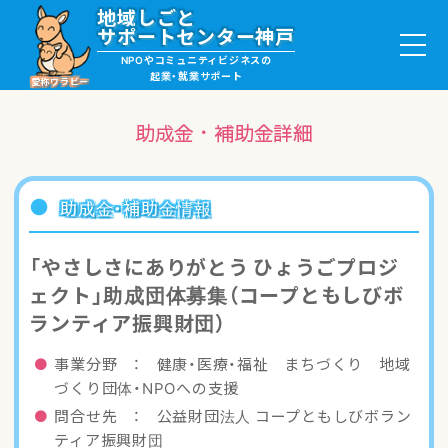
地域しごと
サポートセンター神戸
NPOやコミュニティビジネスの
起業・就業サポート
愛称ワラビー
助成金・補助金詳細
就職・ボランティア情報
助成金・補助金情報
起業サポート・事例
「やさしさにありがとう ひょうごプロジ
ェクト」助成団体募集（コープともしびボ
講座・サロン情報
ランティア振興財団）
助成金・補助金情報
事業分野 ： 健康・医療・福祉 まちづくり 地域
づくり団体・NPOへの支援
ワラビーについて
問合せ先 ： 公益財団法人 コープともしびボラン
ティア振興財団