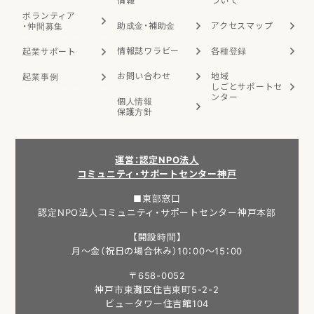
情報
ついて
ボランティア
助成金・補助金
アクセスマップ
・
仲間募集
情報誌ワラビー
各種登録
起業サポート
お問い合わせ
地域
起業事例
しごと
サポートセ
ンター
個人情報
保護方針
運営：認定NPO法人
コミュニティ・サポートセンター神戸
■東部窓口
認定NPO法人コミュニティ・サポートセンター神戸本部
【開設時間】
月～金（祝日の場合休み）10：00～15：00
〒658-0052
神戸市東灘区住吉東町5-2-2
ビュータワー住吉館104