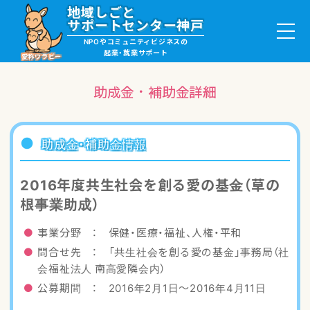
地域しごと
サポートセンター神戸
NPOやコミュニティビジネスの
起業・就業サポート
愛称ワラビー
助成金・補助金詳細
就職・ボランティア情報
助成金・補助金情報
起業サポート・事例
2016年度共生社会を創る愛の基金（草の
根事業助成）
講座・サロン情報
事業分野 ： 保健・医療・福祉、人権・平和
助成金・補助金情報
問合せ先 ： 「共生社会を創る愛の基金」事務局（社
会福祉法人 南高愛隣会内）
ワラビーについて
公募期間 ： 2016年2月1日〜2016年4月11日