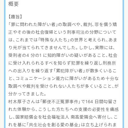
概要
アクセスマップ
【趣旨】
ご登録・お問い合わせ
「罪に問われた障がい者」の取調べや、裁判、罪を償う矯
正やその後の社会復帰という刑事司法の分野について
は、これまでは「特殊な人たち」の世界と考えられ、あま
り光が当てられてきませんでした。しかし、実際には、
受刑者の4 分の1 に知的障がいの疑いがあること、社会
に受け入れられるすべを知らず犯罪を繰り返し刑務所
への出入りを繰り返す「累犯障がい者」が数多くいるこ
と、コミュニケーション能力に障がいがあるため十分な
取調べや裁判を受けられない人たちが多くいること、が
分かってきました。
村木厚子さんは「郵便不正冤罪事件」で164 日間勾留さ
れた体験から、こうした方たちへの支援の必要性を痛感
し、国家賠償金を社会福祉法人 南高愛隣会へ寄付し、こ
れを基に「共生社会を創る愛の基金」は立ち上げられま