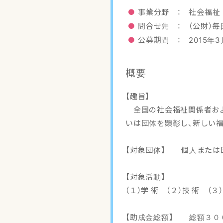
事業分野 ： 社会福祉
問合せ先 ： （公財）
公募期間 ： 2015年3
概要
【趣旨】
全国の社会福祉関係者およ
いは団体を顕彰し、新しい
【対象団体】 個人または
【対象活動】
（１）学 術 （２）技 術 （３
【助成金総額】 総額３０