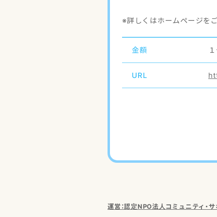
※詳しくはホームページを
金額
１
URL
ht
運営：認定NPO法人
コミュニティ・