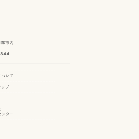
園都市内
7844
に
ついて
マップ
と
センター