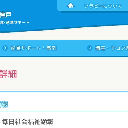
ワラビーについて
神戸
業・就業サポート
起業サポート・事例
講座・サロン
詳細
情報
回）毎日社会福祉顕彰