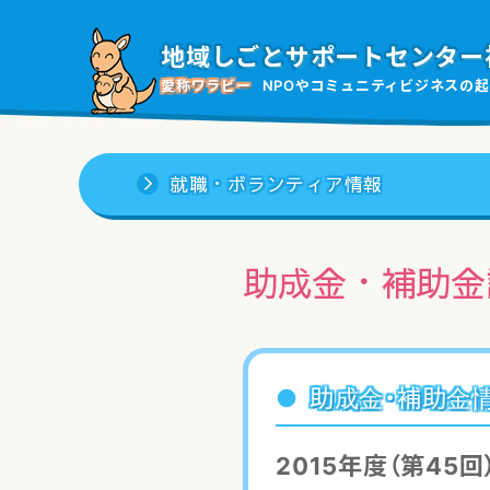
地域しごと
サポートセンター
愛称ワラビー
NPOやコミュニティビジネスの
起
就職・ボランティア情報
助成金・補助金
助成金・補助金
2015年度（第45