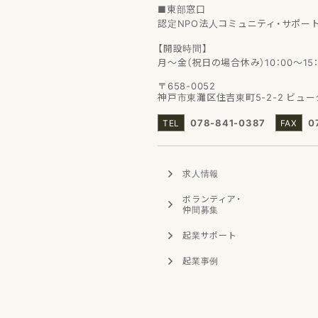
■東部窓口
認定NPO法人コミュニティ・サポー
【開設時間】
月～金（祝日の場合休み）10：00～15：
〒658-0052
神戸市東灘区住吉東町5-2-2
ビュー
078-841-0387
0
求人情報
ボランティア
・
仲間募集
起業サポート
起業事例