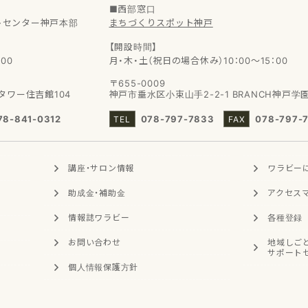
■西部窓口
トセンター神戸本部
まちづくりスポット神戸
【開設時間】
00
月・木・土（祝日の場合休み）10：00～15：00
〒655-0009
タワー住吉館104
神戸市垂水区小束山手2-2-1
BRANCH神戸学
78-841-0312
078-797-7833
078-797-
講座・サロン
情報
ワラビー
助成金・補助金
アクセス
情報誌ワラビー
各種登録
お問い合わせ
地域
しご
サポート
個人情報
保護方針