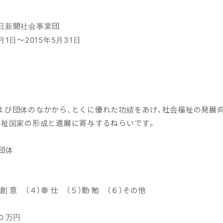
毎日新聞社会事業団
月1日〜2015年5月31日
び団体のなかから、とくに優れた功績をあげ、社会福祉の発展
福祉国家の形成と進展に寄与するねらいです。
団体
）創 意 （４）奉 仕 （５）勤 勉 （６）その他
０万円