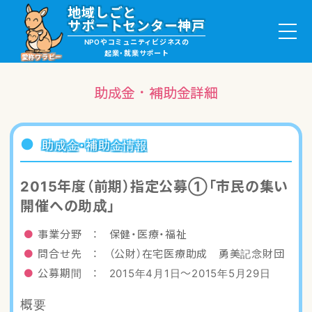
地域しごと
サポートセンター神戸
NPOやコミュニティビジネスの
起業・就業サポート
愛称ワラビー
助成金・補助金詳細
就職・ボランティア情報
助成金・補助金情報
起業サポート・事例
2015年度（前期）指定公募①「市民の集い
開催への助成」
講座・サロン情報
事業分野 ： 保健・医療・福祉
助成金・補助金情報
問合せ先 ： （公財）在宅医療助成 勇美記念財団
公募期間 ： 2015年4月1日〜2015年5月29日
ワラビーについて
概要