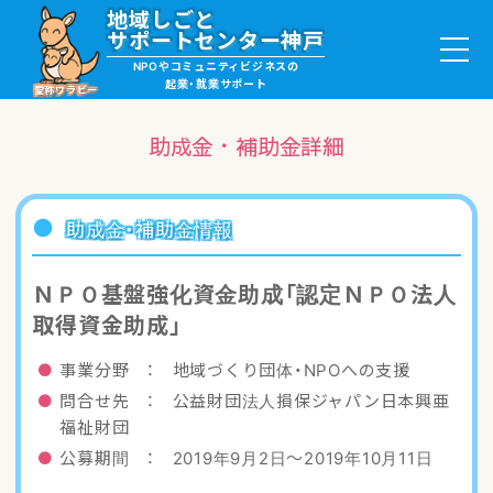
地域しごと
サポートセンター神戸
NPOやコミュニティビジネスの
起業・就業サポート
愛称ワラビー
助成金・補助金詳細
就職・ボランティア情報
助成金・補助金情報
起業サポート・事例
ＮＰＯ基盤強化資金助成「認定ＮＰＯ法人
取得資金助成」
講座・サロン情報
事業分野 ： 地域づくり団体・NPOへの支援
助成金・補助金情報
問合せ先 ： 公益財団法人損保ジャパン日本興亜
福祉財団
ワラビーについて
公募期間 ： 2019年9月2日〜2019年10月11日