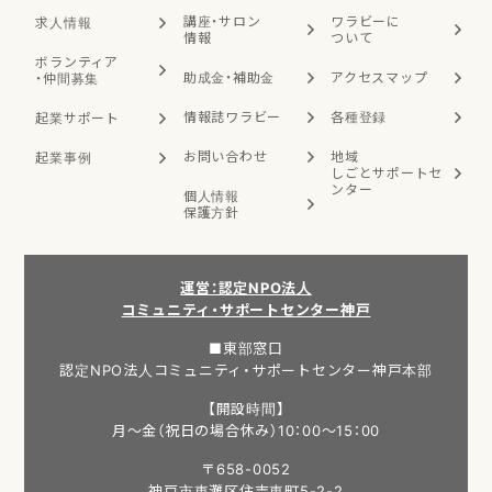
講座・サロン
ワラビーに
求人情報
情報
ついて
ボランティア
助成金・補助金
アクセスマップ
・
仲間募集
情報誌ワラビー
各種登録
起業サポート
お問い合わせ
地域
起業事例
しごと
サポートセ
ンター
個人情報
保護方針
運営：認定NPO法人
コミュニティ・サポートセンター神戸
■東部窓口
認定NPO法人コミュニティ・サポートセンター神戸本部
【開設時間】
月～金（祝日の場合休み）10：00～15：00
〒658-0052
神戸市東灘区住吉東町5-2-2