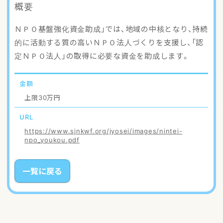
概要
アクセスマップ
ＮＰＯ基盤強化資金助成」では、地域の中核となり、持続
ご登録・お問い合わせ
的に活動する質の高いＮＰＯ法人づくりを支援し、「認
定ＮＰＯ法人」の取得に必要な資金を助成します。
金額
上限30万円
URL
https://www.sjnkwf.org/jyosei/images/nintei-
npo_youkou.pdf
一覧に戻る