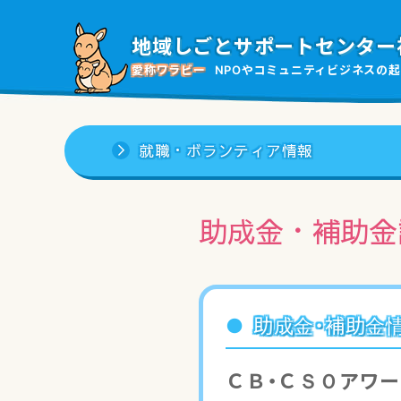
地域しごと
サポートセンター
愛称ワラビー
NPOやコミュニティビジネスの
起
就職・ボランティア情報
助成金・補助金
助成金・補助金
ＣＢ・ＣＳＯアワ