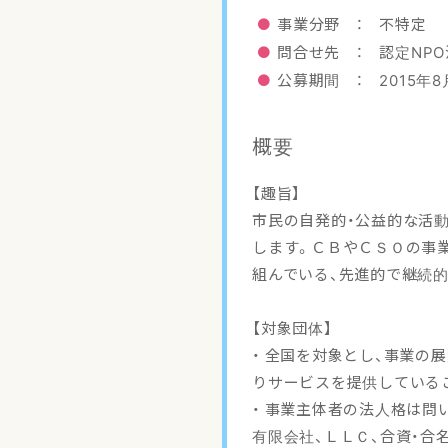
事業分野 ： 不特定
問合せ先 ： 認定NP
公募期間 ： 2015年8
概要
【趣旨】
市民の自発的・公益的な活動
します。ＣＢやＣＳＯの事
組んでいる、先進的で継続
【対象団体】
・ 全国を対象とし、事業の
りサービスを提供している
・ 事業主体者の法人格は問
有限会社、ＬＬＣ、合資・合