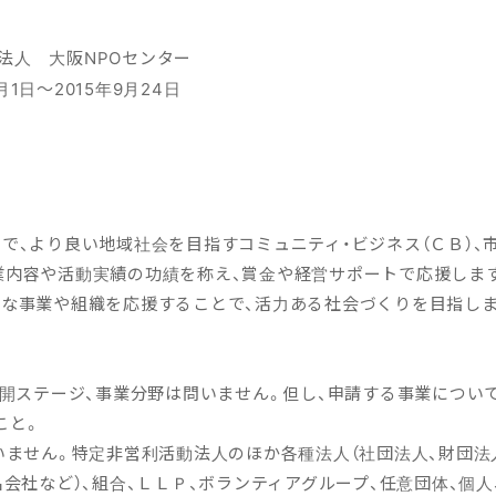
O法人 大阪NPOセンター
月1日〜2015年9月24日
で、より良い地域社会を目指すコミュニティ・ビジネス（ＣＢ）、
業内容や活動実績の功績を称え、賞金や経営サポートで応援しま
的な事業や組織を応援することで、活力ある社会づくりを目指しま
展開ステージ、事業分野は問いません。但し、申請する事業につい
こと。
いません。特定非営利活動法人のほか各種法人（社団法人、財団法
名会社など）、組合、ＬＬＰ、ボランティアグループ、任意団体、個