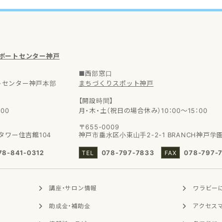
サポートセンター神戸
■西部窓口
トセンター神戸本部
まちづくりスポット神戸
【開設時間】
00
月・木・土（祝日の場合休み）10：00～15：00
〒655-0009
タワー住吉館104
神戸市垂水区小束山手2-2-1
BRANCH神戸学
78-841-0312
078-797-7833
078-797-
講座・サロン
情報
ワラビー
助成金・補助金
アクセス