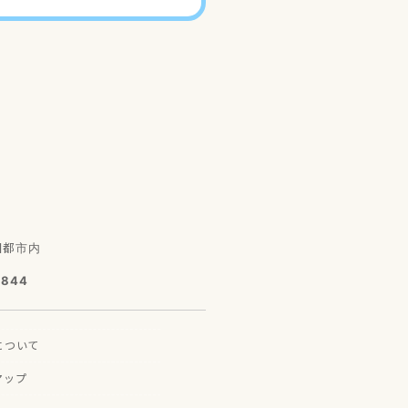
園都市内
7844
に
ついて
マップ