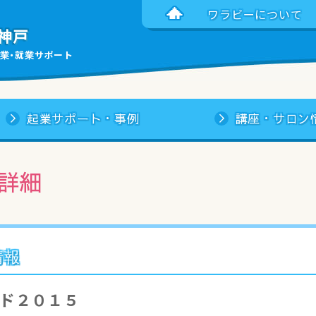
ワラビーについて
神戸
業・就業サポート
起業サポート・事例
講座・サロン
詳細
情報
ード２０１５