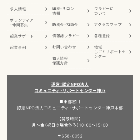
講座・サロン
ワラビーに
求人情報
情報
ついて
ボランティア
助成金・補助金
アクセスマップ
・
仲間募集
情報誌ワラビー
各種登録
起業サポート
お問い合わせ
地域
起業事例
しごと
サポートセ
ンター
個人情報
保護方針
運営：認定NPO法人
コミュニティ・サポートセンター神戸
■東部窓口
認定NPO法人コミュニティ・サポートセンター神戸本部
【開設時間】
月～金（祝日の場合休み）10：00～15：00
〒658-0052