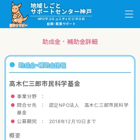
地域しごと
サポートセンター神戸
NPOやコミュニティビジネスの
起業・就業サポート
愛称ワラビー
助成金・補助金詳細
就職・ボランティア情報
助成金・補助金情報
起業サポート・事例
高木仁三郎市民科学基金
講座・サロン情報
事業分野 ：
問合せ先 ： 認定NPO法人 高木仁三郎市民科学
助成金・補助金情報
基金
公募期間 ： 2018年12月10日まで
ワラビーについて
概要