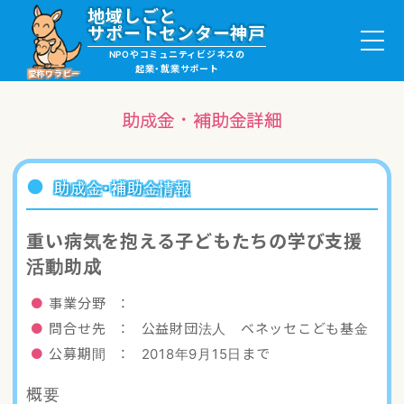
地域しごと
サポートセンター神戸
NPOやコミュニティビジネスの
起業・就業サポート
愛称ワラビー
助成金・補助金詳細
就職・ボランティア情報
助成金・補助金情報
起業サポート・事例
重い病気を抱える子どもたちの学び支援
活動助成
講座・サロン情報
事業分野 ：
助成金・補助金情報
問合せ先 ： 公益財団法人 ベネッセこども基金
公募期間 ： 2018年9月15日まで
ワラビーについて
概要