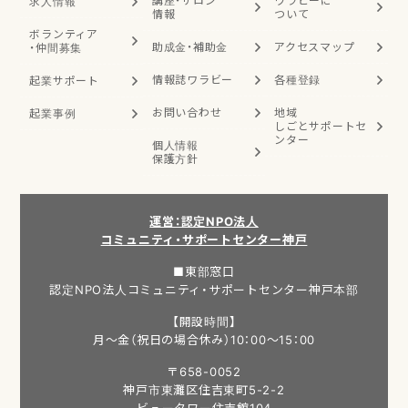
講座・サロン
ワラビーに
求人情報
情報
ついて
ボランティア
助成金・補助金
アクセスマップ
・
仲間募集
情報誌ワラビー
各種登録
起業サポート
お問い合わせ
地域
起業事例
しごと
サポートセ
ンター
個人情報
保護方針
運営：認定NPO法人
コミュニティ・サポートセンター神戸
■東部窓口
認定NPO法人コミュニティ・サポートセンター神戸本部
【開設時間】
月～金（祝日の場合休み）10：00～15：00
〒658-0052
神戸市東灘区住吉東町5-2-2
ビュータワー住吉館104