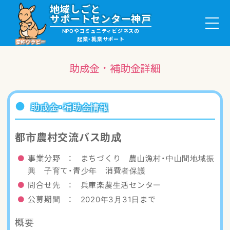
地域しごと
サポートセンター神戸
NPOやコミュニティビジネスの
起業・就業サポート
愛称ワラビー
助成金・補助金詳細
就職・ボランティア情報
助成金・補助金情報
起業サポート・事例
都市農村交流バス助成
講座・サロン情報
事業分野 ： まちづくり 農山漁村・中山間地域振
興 子育て・青少年 消費者保護
助成金・補助金情報
問合せ先 ： 兵庫楽農生活センター
公募期間 ： 2020年3月31日まで
ワラビーについて
概要