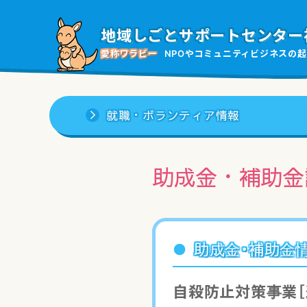
地域しごと
サポートセンター
愛称ワラビー
NPOやコミュニティビジネスの
起
就職・ボランティア情報
助成金・補助金
助成金・補助金
自殺防止対策事業［