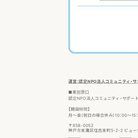
運営：認定NPO法人
コミュニティ・
■東部窓口
認定NPO法人コミュニティ・サポー
【開設時間】
月～金（祝日の場合休み）10：00～15：
〒658-0052
神戸市東灘区住吉東町5-2-2
ビュー