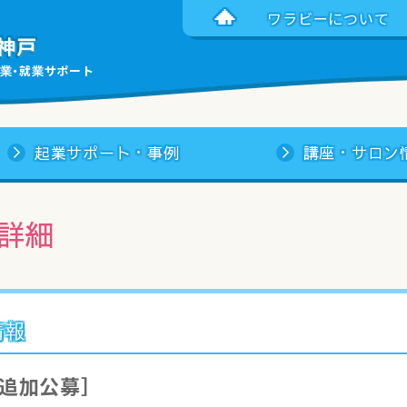
ワラビーについて
神戸
業・就業サポート
起業サポート・事例
講座・サロン
詳細
情報
追加公募］