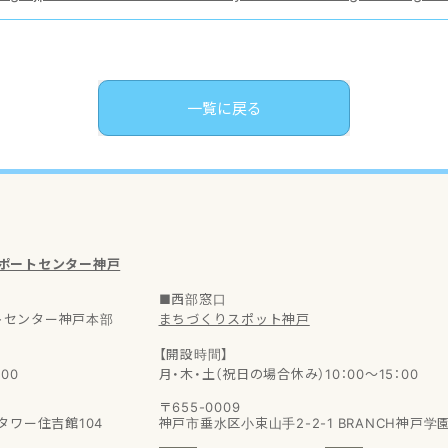
一覧に戻る
サポートセンター神戸
■西部窓口
トセンター神戸本部
まちづくりスポット神戸
【開設時間】
00
月・木・土（祝日の場合休み）10：00～15：00
〒655-0009
タワー住吉館104
神戸市垂水区小束山手2-2-1
BRANCH神戸学