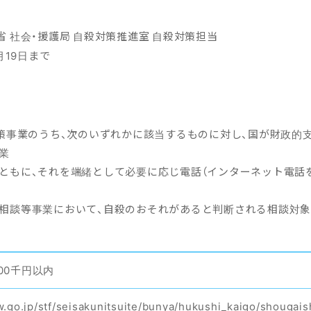
 社会・援護局 自殺対策推進室 自殺対策担当
月19日まで
策事業のうち、次のいずれかに該当するものに対し、国が財政的
事業
うとともに、それを端緒として必要に応じ電話（インターネット電話
電話相談等事業において、自殺のおそれがあると判断される相談対
000千円以内
.go.jp/stf/seisakunitsuite/bunya/hukushi_kaigo/shougais