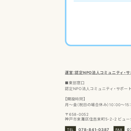
運営：認定NPO法人
コミュニティ・
■東部窓口
認定NPO法人コミュニティ・サポー
【開設時間】
月～金（祝日の場合休み）10：00～15：
〒658-0052
神戸市東灘区住吉東町5-2-2
ビュー
078-841-0387
0