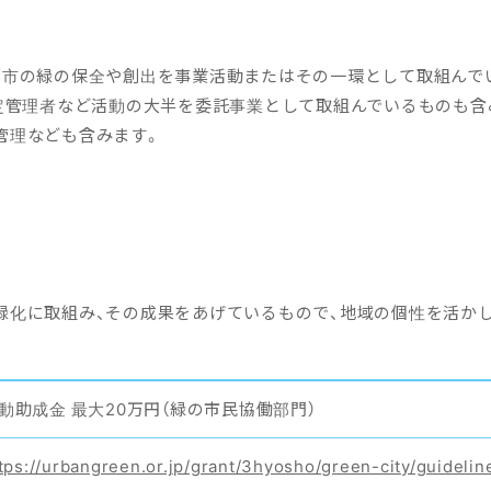
都市の緑の保全や創出を事業活動またはその一環として取組んで
指定管理者など活動の大半を委託事業として取組んでいるものも含
管理なども含みます。
緑化に取組み、その成果をあげているもので、地域の個性を活か
動助成金 最大20万円（緑の市民協働部門）
tps://urbangreen.or.jp/grant/3hyosho/green-city/guidelin