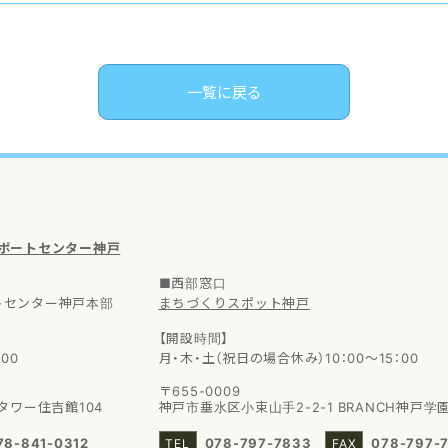
一覧に戻る
サポートセンター神戸
■西部窓口
トセンター神戸本部
まちづくりスポット神戸
【開設時間】
00
月・木・土（祝日の場合休み）10：00～15：00
〒655-0009
タワー住吉館104
神戸市垂水区小束山手2-2-1
BRANCH神戸学
78-841-0312
078-797-7833
078-797-