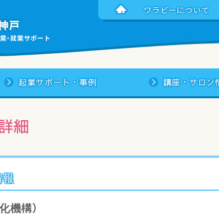
ワラビーについて
神戸
業・就業サポート
起業サポート・事例
講座・サロン
詳細
情報
化機構）