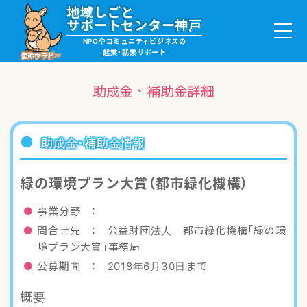
地域しごと
サポートセンター神戸
NPOやコミュニティビジネスの
起業・就業サポート
愛称ワラビー
助成金・補助金詳細
就職・ボランティア情報
助成金・補助金情報
起業サポート・事例
緑の環境プラン大賞（都市緑化機構）
講座・サロン情報
事業分野 ：
問合せ先 ： 公益財団法人 都市緑化機構「緑の環
助成金・補助金情報
境プラン大賞」事務局
公募期間 ： 2018年6月30日まで
ワラビーについて
概要