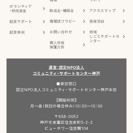
ボランティア
助成金・補助金
アクセスマップ
・
仲間募集
情報誌ワラビー
各種登録
起業サポート
お問い合わせ
地域
起業事例
しごと
サポートセ
ンター
個人情報
保護方針
運営：認定NPO法人
コミュニティ・サポートセンター神戸
■東部窓口
認定NPO法人コミュニティ・サポートセンター神戸本部
【開設時間】
月～金（祝日の場合休み）10：00～15：00
〒658-0052
神戸市東灘区住吉東町5-2-2
ビュータワー住吉館104