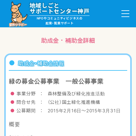
地域しごと
サポートセンター神戸
NPOやコミュニティビジネスの
起業・就業サポート
愛称ワラビー
助成金・補助金詳細
就職・ボランティア情報
助成金・補助金情報
起業サポート・事例
緑の募金公募事業 一般公募事業
講座・サロン情報
事業分野 ： 森林整備及び緑化推進活動
問合せ先 ： （公社）国土緑化推進機構
助成金・補助金情報
公募期間 ： 2015年2月16日〜2015年3月31日
概要
ワラビーについて