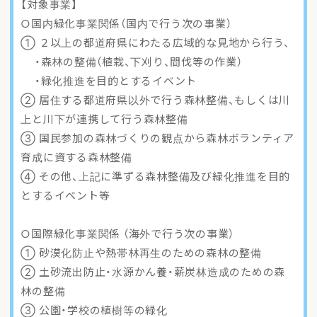
【対象事業】
アクセスマップ
○国内緑化事業関係（国内で行う次の事業）
① ２以上の都道府県にわたる広域的な見地から行う、
ご登録・お問い合わせ
・森林の整備（植栽、下刈り、間伐等の作業）
・緑化推進を目的とするイベント
② 居住する都道府県以外で行う森林整備、もしくは川
上と川下が連携して行う森林整備
③ 国民参加の森林づくりの観点から森林ボランティア
育成に資する森林整備
④ その他、上記に準ずる森林整備及び緑化推進を目的
とするイベント等
○国際緑化事業関係 （海外で行う次の事業）
① 砂漠化防止や熱帯林再生のための森林の整備
② 土砂流出防止・水源かん養・薪炭林造成のための森
林の整備
③ 公園・学校の植樹等の緑化