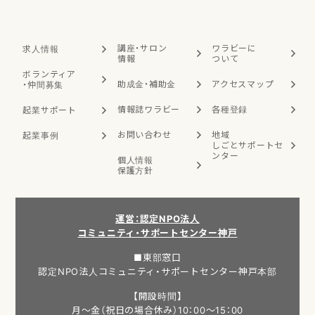
講座・サロン
ワラビーに
求人情報
情報
ついて
ボランティア
助成金・補助金
アクセスマップ
・
仲間募集
情報誌ワラビー
各種登録
起業サポート
お問い合わせ
地域
起業事例
しごと
サポートセ
ンター
個人情報
保護方針
運営：認定NPO法人
コミュニティ・サポートセンター神戸
■東部窓口
認定NPO法人コミュニティ・サポートセンター神戸本部
【開設時間】
月～金（祝日の場合休み）10：00～15：00