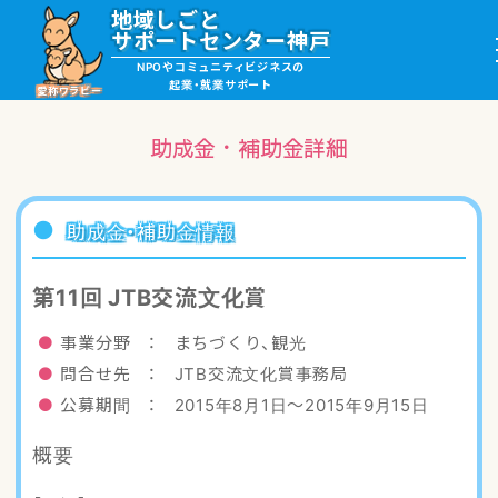
地域しごと
サポートセンター神戸
NPOやコミュニティビジネスの
起業・就業サポート
愛称ワラビー
助成金・補助金詳細
就職・ボランティア情報
助成金・補助金情報
起業サポート・事例
第11回 JTB交流文化賞
講座・サロン情報
事業分野 ： まちづくり、観光
問合せ先 ： JTB交流文化賞事務局
助成金・補助金情報
公募期間 ： 2015年8月1日〜2015年9月15日
概要
ワラビーについて