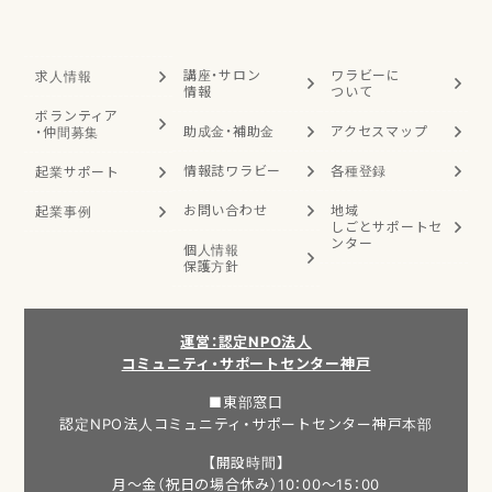
講座・サロン
ワラビーに
求人情報
情報
ついて
ボランティア
助成金・補助金
アクセスマップ
・
仲間募集
情報誌ワラビー
各種登録
起業サポート
お問い合わせ
地域
起業事例
しごと
サポートセ
ンター
個人情報
保護方針
運営：認定NPO法人
コミュニティ・サポートセンター神戸
■東部窓口
認定NPO法人コミュニティ・サポートセンター神戸本部
【開設時間】
月～金（祝日の場合休み）10：00～15：00