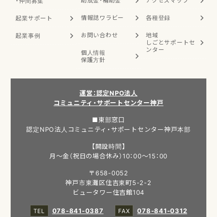
助成金・補助金
アクセスマップ
・
仲間募集
情報誌ワラビー
各種登録
起業サポート
お問い合わせ
地域
起業事例
しごと
サポートセ
ンター
個人情報
保護方針
運営：認定NPO法人
コミュニティ・サポートセンター神戸
■東部窓口
認定NPO法人コミュニティ・サポートセンター神戸本部
【開設時間】
月～金（祝日の場合休み）10：00～15：00
〒658-0052
神戸市東灘区住吉東町5-2-2
ビュータワー住吉館104
078-841-0387
078-841-0312