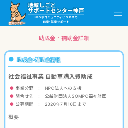
地域しごと
サポートセンター神戸
NPOやコミュニティビジネスの
起業・就業サポート
愛称ワラビー
助成金・補助金詳細
就職・ボランティア情報
助成金・補助金情報
起業サポート・事例
社会福祉事業 自動車購入費助成
講座・サロン情報
事業分野 ： NPO法人への支援
問合せ先 ： 公益財団法人SOMPO福祉財団
助成金・補助金情報
公募期間 ： 2020年7月10日まで
概要
ワラビーについて