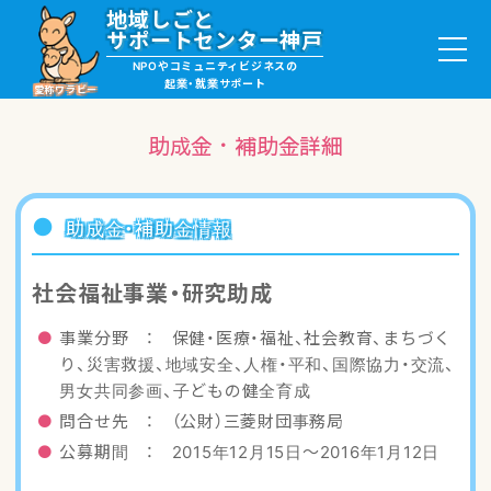
地域しごと
サポートセンター神戸
NPOやコミュニティビジネスの
起業・就業サポート
愛称ワラビー
助成金・補助金詳細
就職・ボランティア情報
助成金・補助金情報
起業サポート・事例
社会福祉事業・研究助成
講座・サロン情報
事業分野 ： 保健・医療・福祉、社会教育、まちづく
り、災害救援、地域安全、人権・平和、国際協力・交流、
助成金・補助金情報
男女共同参画、子どもの健全育成
問合せ先 ： （公財）三菱財団事務局
ワラビーについて
公募期間 ： 2015年12月15日〜2016年1月12日