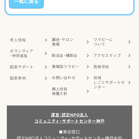
一覧に戻る
講座・サロン
ワラビーに
求人情報
情報
ついて
ボランティア
助成金・補助金
アクセスマップ
・
仲間募集
情報誌ワラビー
各種登録
起業サポート
お問い合わせ
地域
起業事例
しごと
サポートセ
ンター
個人情報
保護方針
運営：認定NPO法人
コミュニティ・サポートセンター神戸
■東部窓口
認定NPO法人コミュニティ・サポートセンター神戸本部