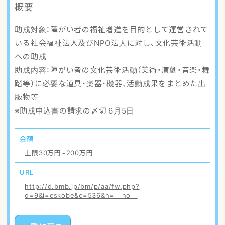
概要
アクセスマップ
助成対象：障がい者の福祉増進を目的として運営されて
ご登録・お問い合わせ
いる社会福祉法人及びNPO法人に対し、文化芸術活動
への助成
助成内容：障がい者の文化芸術活動（美術・演劇・音楽・舞
踏等）に必要な道具・楽器・機器、活動成果をまとめた出
版物等
※助成申込書の請求の〆切 6月5日
金額
上限30万円~200万円
URL
http://d.bmb.jp/bm/p/aa/fw.php?
d=9&i=cskobe&c=536&n=__no__