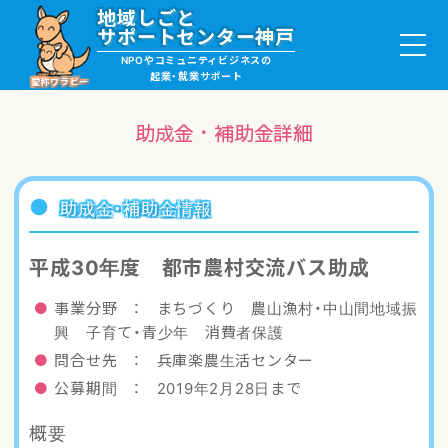
地域しごと
サポートセンター神戸
NPOやコミュニティビジネスの
起業・就業サポート
愛称ワラビー
助成金・補助金詳細
就職・ボランティア情報
助成金・補助金情報
起業サポート・事例
平成30年度 都市農村交流バス助成
講座・サロン情報
事業分野 ： まちづくり 農山漁村・中山間地域振
興 子育て・青少年 消費者保護
助成金・補助金情報
問合せ先 ： 兵庫楽農生活センター
公募期間 ： 2019年2月28日まで
ワラビーについて
概要