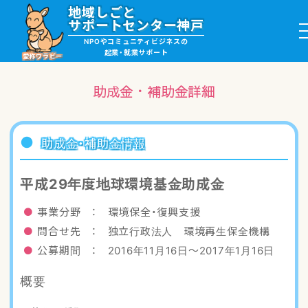
地域しごと
サポートセンター神戸
NPOやコミュニティビジネスの
起業・就業サポート
愛称ワラビー
助成金・補助金詳細
就職・ボランティア情報
助成金・補助金情報
起業サポート・事例
平成29年度地球環境基金助成金
講座・サロン情報
事業分野 ： 環境保全・復興支援
問合せ先 ： 独立行政法人 環境再生保全機構
助成金・補助金情報
公募期間 ： 2016年11月16日〜2017年1月16日
概要
ワラビーについて