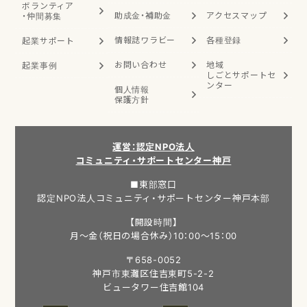
ボランティア
助成金・補助金
アクセスマップ
・
仲間募集
情報誌ワラビー
各種登録
起業サポート
お問い合わせ
地域
起業事例
しごと
サポートセ
ンター
個人情報
保護方針
運営：認定NPO法人
コミュニティ・サポートセンター神戸
■東部窓口
認定NPO法人コミュニティ・サポートセンター神戸本部
【開設時間】
月～金（祝日の場合休み）10：00～15：00
〒658-0052
神戸市東灘区住吉東町5-2-2
ビュータワー住吉館104