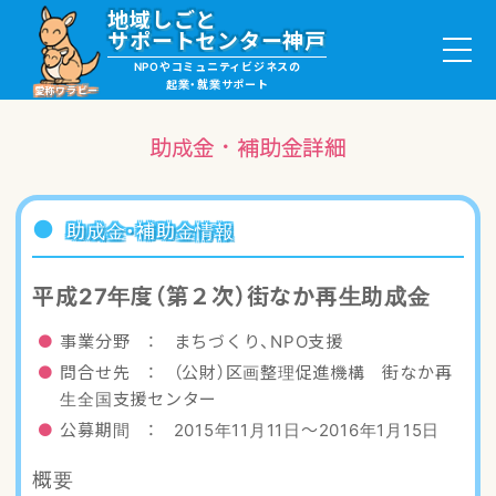
地域しごと
サポートセンター神戸
NPOやコミュニティビジネスの
起業・就業サポート
愛称ワラビー
助成金・補助金詳細
就職・ボランティア情報
助成金・補助金情報
起業サポート・事例
平成27年度（第２次）街なか再生助成金
講座・サロン情報
事業分野 ： まちづくり、NPO支援
問合せ先 ： （公財）区画整理促進機構 街なか再
助成金・補助金情報
生全国支援センター
公募期間 ： 2015年11月11日〜2016年1月15日
ワラビーについて
概要