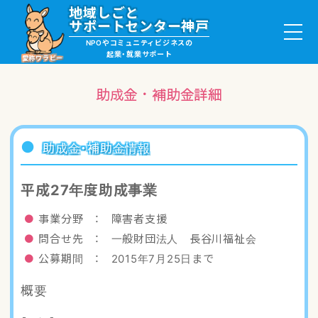
地域しごと
サポートセンター神戸
NPOやコミュニティビジネスの
起業・就業サポート
愛称ワラビー
助成金・補助金詳細
就職・ボランティア情報
助成金・補助金情報
起業サポート・事例
平成27年度助成事業
講座・サロン情報
事業分野 ： 障害者支援
問合せ先 ： 一般財団法人 長谷川福祉会
助成金・補助金情報
公募期間 ： 2015年7月25日まで
概要
ワラビーについて