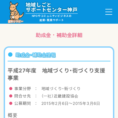
地域しごと
サポートセンター神戸
NPOやコミュニティビジネスの
起業・就業サポート
愛称ワラビー
助成金・補助金詳細
就職・ボランティア情報
助成金・補助金情報
起業サポート・事例
平成27年度 地域づくり・街づくり支援
事業
講座・サロン情報
事業分野 ： 地域づくり・街づくり
助成金・補助金情報
問合せ先 ： （一社）近畿建設協会
公募期間 ： 2015年2月6日〜2015年3月6日
ワラビーについて
概要