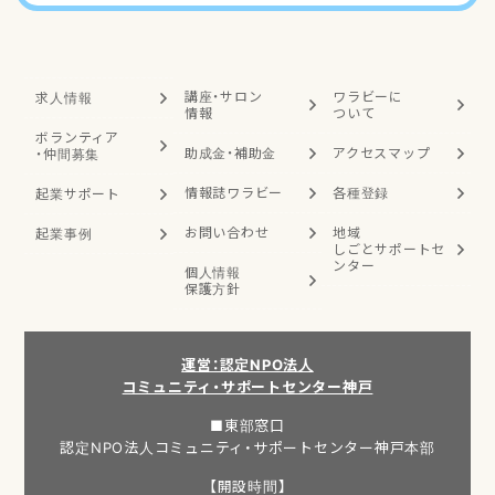
講座・サロン
ワラビーに
求人情報
情報
ついて
ボランティア
助成金・補助金
アクセスマップ
・
仲間募集
情報誌ワラビー
各種登録
起業サポート
お問い合わせ
地域
起業事例
しごと
サポートセ
ンター
個人情報
保護方針
運営：認定NPO法人
コミュニティ・サポートセンター神戸
■東部窓口
認定NPO法人コミュニティ・サポートセンター神戸本部
【開設時間】