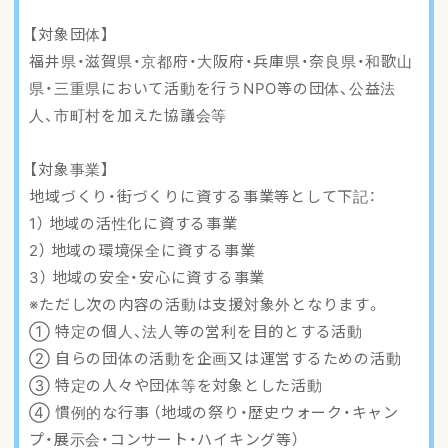
アクセスマップ
【対象団体】
福井県・滋賀県・京都府・大阪府・兵庫県・奈良県・和歌山
ご登録・お問い合わせ
県・三重県において活動を行うNPO等の団体、公益法
人、市町村を加えた協議会等
【対象事業】
地域づくり・街づくりに資する事業等として下記：
1） 地域の活性化に資する事業
2） 地域の環境保全に資する事業
3） 地域の安全・安心に資する事業
※ただし次の内容の活動は支援対象外となります。
① 特定の個人、法人等の営利を目的とする活動
② 自らの団体の活動を企画又は運営するための活動
③ 特定の人々や団体等を対象とした活動
④ 慣例的な行事 （地域の祭り・歴史ウォーク・キャン
プ・展示会・コンサート・ハイキング等）