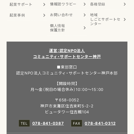
情報誌ワラビー
各種登録
起業サポート
お問い合わせ
地域
起業事例
しごと
サポートセ
ンター
個人情報
保護方針
運営：認定NPO法人
コミュニティ・サポートセンター神戸
■東部窓口
認定NPO法人コミュニティ・サポートセンター神戸本部
【開設時間】
月～金（祝日の場合休み）10：00～15：00
〒658-0052
神戸市東灘区住吉東町5-2-2
ビュータワー住吉館104
078-841-0387
078-841-0312