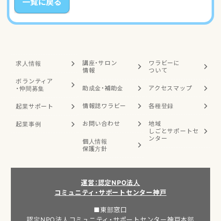
一覧に戻る
講座・サロン
ワラビーに
求人情報
情報
ついて
ボランティア
助成金・補助金
アクセスマップ
・
仲間募集
情報誌ワラビー
各種登録
起業サポート
お問い合わせ
地域
起業事例
しごと
サポートセ
ンター
個人情報
保護方針
運営：認定NPO法人
コミュニティ・サポートセンター神戸
■東部窓口
認定NPO法人コミュニティ・サポートセンター神戸本部