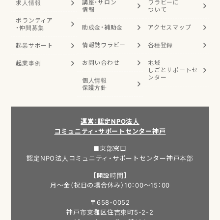
講座・サロン
ワラビーに
求人情報
情報
ついて
ボランティア
助成金・補助金
アクセスマップ
・
仲間募集
情報誌ワラビー
各種登録
起業サポート
お問い合わせ
地域
起業事例
しごと
サポートセ
ンター
個人情報
保護方針
運営：認定NPO法人
コミュニティ・サポートセンター神戸
■東部窓口
認定NPO法人コミュニティ・サポートセンター神戸本部
【開設時間】
月～金（祝日の場合休み）10：00～15：00
〒658-0052
神戸市東灘区住吉東町5-2-2