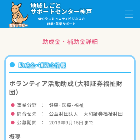
地域しごと
サポートセンター神戸
NPOやコミュニティビジネスの
起業・就業サポート
愛称ワラビー
助成金・補助金詳細
就職・ボランティア情報
助成金・補助金情報
起業サポート・事例
ボランティア活動助成（大和証券福祉財
団）
講座・サロン情報
事業分野 ： 健康・医療・福祉
助成金・補助金情報
問合せ先 ： 公益財団法人 大和証券福祉財団
公募期間 ： 2019年9月15日まで
ワラビーについて
概要