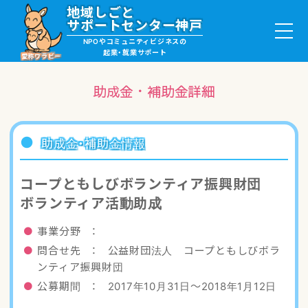
地域しごと
サポートセンター神戸
NPOやコミュニティビジネスの
起業・就業サポート
愛称ワラビー
助成金・補助金詳細
就職・ボランティア情報
助成金・補助金情報
起業サポート・事例
コープともしびボランティア振興財団
ボランティア活動助成
講座・サロン情報
事業分野 ：
助成金・補助金情報
問合せ先 ： 公益財団法人 コープともしびボラ
ンティア振興財団
ワラビーについて
公募期間 ： 2017年10月31日〜2018年1月12日