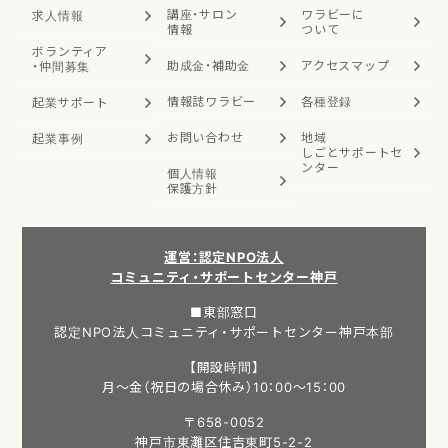
講座・サロン
ワラビーに
求人情報
情報
ついて
ボランティア
助成金・補助金
アクセスマップ
・
仲間募集
情報誌ワラビー
各種登録
起業サポート
お問い合わせ
地域
起業事例
しごと
サポートセ
ンター
個人情報
保護方針
運営：認定NPO法人
コミュニティ・サポートセンター神戸
■東部窓口
認定NPO法人コミュニティ・サポートセンター神戸本部
【開設時間】
月～金（祝日の場合休み）10：00～15：00
〒658-0052
神戸市東灘区住吉東町5-2-2