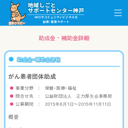
地域しごと
サポートセンター神戸
NPOやコミュニティビジネスの
起業・就業サポート
愛称ワラビー
助成金・補助金詳細
就職・ボランティア情報
助成金・補助金情報
起業サポート・事例
がん患者団体助成
講座・サロン情報
事業分野 ： 保健・医療・福祉
問合せ先 ： 公益財団法人 正力厚生会事務局
助成金・補助金情報
公募期間 ： 2015年6月1日〜2015年11月11日
概要
ワラビーについて