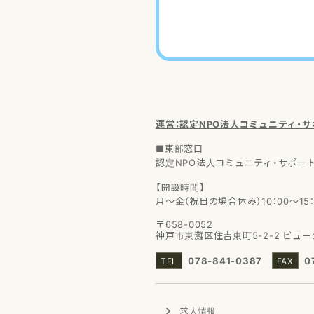
運営：認定NPO法人
コミュニティ・
■東部窓口
認定NPO法人コミュニティ・サポー
【開設時間】
月～金（祝日の場合休み）10：00～15：
〒658-0052
神戸市東灘区住吉東町5-2-2
ビュー
078-841-0387
0
求人情報