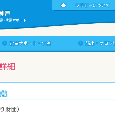
ワラビーについて
神戸
業・就業サポート
起業サポート・事例
講座・サロン
詳細
情報
り財団）