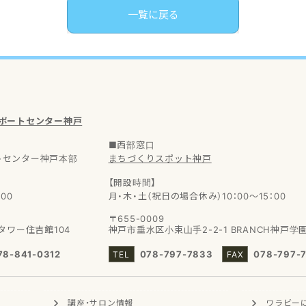
一覧に戻る
サポートセンター神戸
■西部窓口
トセンター神戸本部
まちづくりスポット神戸
【開設時間】
00
月・木・土（祝日の場合休み）10：00～15：00
〒655-0009
タワー住吉館104
神戸市垂水区小束山手2-2-1
BRANCH神戸学
78-841-0312
078-797-7833
078-797-
講座・サロン
情報
ワラビー