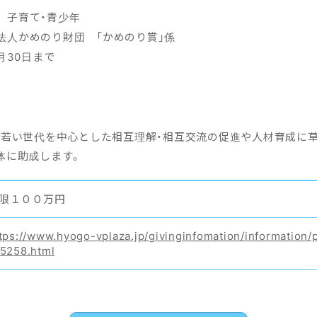
力 子育て・青少年
法人かめのり財団 「かめのり賞」係
月30日まで
の若い世代を中心とした相互理解・相互交流の促進や人材育成に
体に助成します。
限１００万円
tps://www.hyogo-vplaza.jp/givinginfomation/information/
5258.html