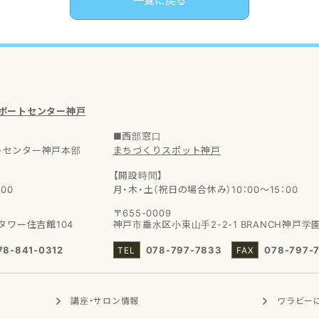
一覧に戻る
サポートセンター神戸
■西部窓口
トセンター神戸本部
まちづくりスポット神戸
【開設時間】
00
月・木・土（祝日の場合休み）10：00～15：00
〒655-0009
タワー住吉館104
神戸市垂水区小束山手2-2-1
BRANCH神戸学
78-841-0312
078-797-7833
078-797-
講座・サロン
情報
ワラビー