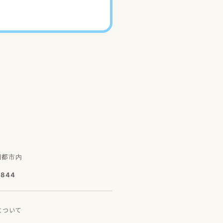
園都市内
7844
に
ついて