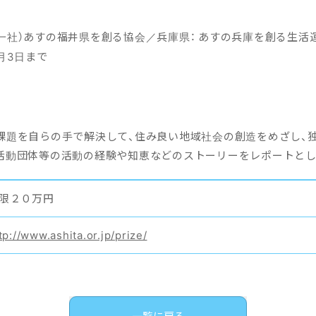
（一社）あすの福井県を創る協会／兵庫県： あすの兵庫を創る生活
7月3日まで
課題を自らの手で解決して、住み良い地域社会の創造をめざし、
活動団体等の活動の経験や知恵などのストーリーをレポートとし
限２０万円
tp://www.ashita.or.jp/prize/