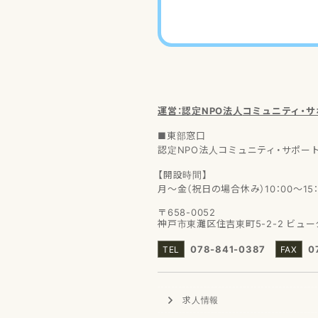
運営：認定NPO法人
コミュニティ・
■東部窓口
認定NPO法人コミュニティ・サポー
【開設時間】
月～金（祝日の場合休み）10：00～15：
〒658-0052
神戸市東灘区住吉東町5-2-2
ビュー
078-841-0387
0
求人情報