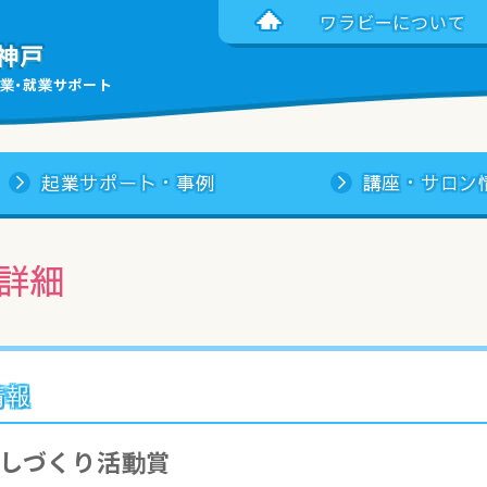
ワラビーについて
神戸
業・就業サポート
起業サポート・事例
講座・サロン
詳細
情報
らしづくり活動賞