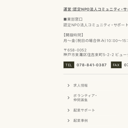
運営：認定NPO法人
コミュニティ・
■東部窓口
認定NPO法人コミュニティ・サポー
【開設時間】
月～金（祝日の場合休み）10：00～15：
〒658-0052
神戸市東灘区住吉東町5-2-2
ビュー
078-841-0387
0
求人情報
ボランティア
・
仲間募集
起業サポート
起業事例