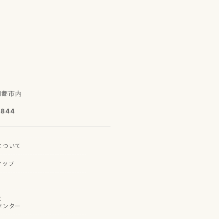
園都市内
7844
に
ついて
マップ
と
センター