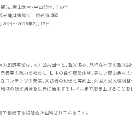
、観光、農山漁村・中山間地、その他
観光地域振興部 観光資源課
20日〜2016年2月12日
魅力創造事業は、地方公共団体と、観光協会、旅行会社等の観光関
事業者等の総力を結集し、日本の食や農業体験、美しい農山漁村
滞在コンテンツの充実、来訪者の利便性等向上、外国人受入環境
、地域の観光資源を世界に通用するレベルまで磨き上げることを
者で構成する協議会が組織されていること。