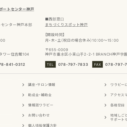
サポートセンター神戸
■西部窓口
トセンター神戸本部
まちづくりスポット神戸
【開設時間】
00
月・木・土（祝日の場合休み）10：00～15：00
〒655-0009
タワー住吉館104
神戸市垂水区小束山手2-2-1
BRANCH神戸学
78-841-0312
078-797-7833
078-797-
講座・サロン
情報
ワラビー
助成金・補助金
アクセス
情報誌ワラビー
各種登録
お問い合わせ
地域
しご
サポート
個人情報
保護方針