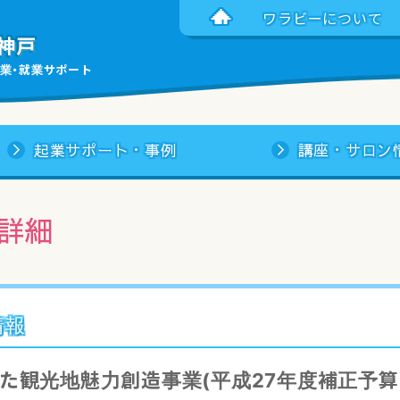
ワラビーについて
神戸
業・就業サポート
起業サポート・事例
講座・サロン
詳細
情報
た観光地魅力創造事業(平成27年度補正予算