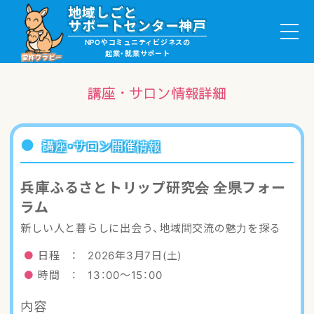
地域しごと
サポートセンター神戸
NPOやコミュニティビジネスの
起業・就業サポート
愛称ワラビー
講座・サロン情報詳細
就職・ボランティア情報
講座・サロン開催情報
起業サポート・事例
兵庫ふるさとトリップ研究会 全県フォー
ラム
講座・サロン情報
新しい人と暮らしに出会う、地域間交流の魅力を探る
助成金・補助金情報
日程 ： 2026年3月7日(土)
時間 ： 13：00～15：00
ワラビーについて
内容