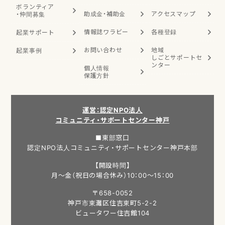
ボランティア
助成金・補助金
アクセスマップ
・
仲間募集
情報誌ワラビー
各種登録
起業サポート
お問い合わせ
地域
起業事例
しごと
サポートセ
ンター
個人情報
保護方針
運営：認定NPO法人
コミュニティ・サポートセンター神戸
■東部窓口
認定NPO法人コミュニティ・サポートセンター神戸本部
【開設時間】
月～金（祝日の場合休み）10：00～15：00
〒658-0052
神戸市東灘区住吉東町5-2-2
ビュータワー住吉館104