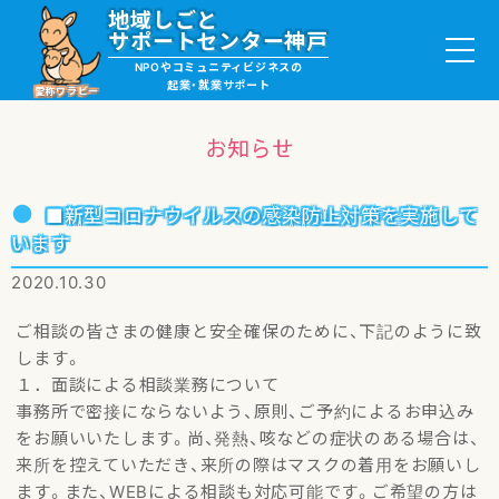
地域しごと
サポートセンター神戸
NPOやコミュニティビジネスの
起業・就業サポート
愛称ワラビー
お知らせ
就職・ボランティア情報
■新型コロナウイルスの感染防止対策を実施して
います
起業サポート・事例
2020.10.30
ご相談の皆さまの健康と安全確保のために、下記のように致
講座・サロン情報
します。
１．面談による相談業務について
助成金・補助金情報
事務所で密接にならないよう、原則、ご予約によるお申込み
をお願いいたします。尚、発熱、咳などの症状のある場合は、
ワラビーについて
来所を控えていただき、来所の際はマスクの着用をお願いし
ます。また、WEBによる相談も対応可能です。ご希望の方は